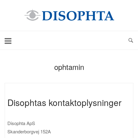
Skip
Home
to
content
ophtamin
Disophtas kontaktoplysninger
Disophta ApS
Skanderborgvej 152A